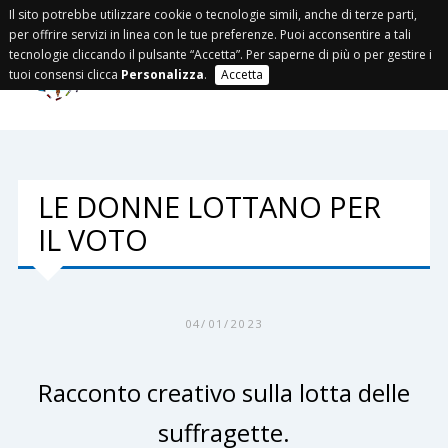
Il sito potrebbe utilizzare cookie o tecnologie simili, anche di terze parti,
per offrire servizi in linea con le tue preferenze. Puoi acconsentire a tali
tecnologie cliccando il pulsante “Accetta”. Per saperne di più o per gestire i
tuoi consensi clicca
Personalizza
.
Accetta
LE DONNE LOTTANO PER
IL VOTO
04/01/2023
Racconto creativo sulla lotta delle
suffragette.