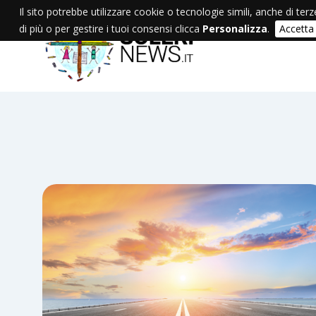
Il sito potrebbe utilizzare cookie o tecnologie simili, anche di terz
di più o per gestire i tuoi consensi clicca
Personalizza
.
Accetta